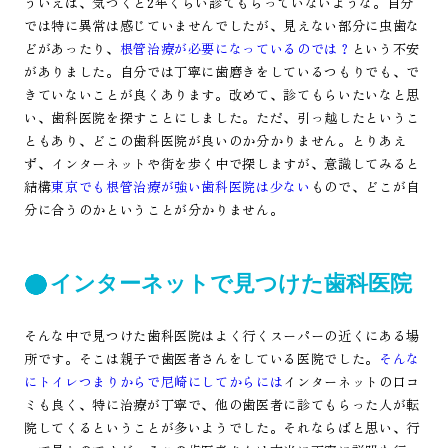
ういえば、気づくと2年くらい診てもらっていないような。自分
では特に異常は感じていませんでしたが、見えない部分に虫歯な
どがあったり、
根管治療が必要になっているのでは？
という不安
がありました。自分では丁寧に歯磨きをしているつもりでも、で
きていないことが良くあります。改めて、診てもらいたいなと思
い、歯科医院を探すことにしました。ただ、引っ越したというこ
ともあり、どこの歯科医院が良いのか分かりません。とりあえ
ず、インターネットや街を歩く中で探しますが、意識してみると
結構
東京でも根管治療が強い歯科医院は少ない
もので、どこが自
分に合うのかということが分かりません。
インターネットで見つけた歯科医院
そんな中で見つけた歯科医院はよく行くスーパーの近くにある場
所です。そこは親子で歯医者さんをしている医院でした。
そんな
にトイレつまりからで尼崎にしてからには
インターネットの口コ
ミも良く、特に治療が丁寧で、他の歯医者に診てもらった人が転
院してくるということが多いようでした。それならばと思い、行