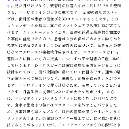
す。見た目だけでなく、装着時の快適さや取り外しができる便利
さも、インビザラインの大きな魅力です。 治療の最初のステッ
プは、歯科医が患者の歯並びを3Dスキャンすることです。この
スキャンデータを基に、専用のソフトウェアで治療計画が立てら
れます。シミュレーションにより、治療の経過と最終的な歯並び
を事前に確認できるので、患者は自分の歯がどのように動くかを
視覚的に把握できます。この治療計画に基づいて、患者専用の透
明なマウスピースが複数枚作成されます。 マウスピースは1〜2
週間ごとに新しいものに交換し、少しずつ歯を理想の位置に動か
していきます。各マウスピースは歯に適度な圧力をかけるように
設計されており、歯が段階的に動いていく仕組みです。通常の矯
正治療と比べて痛みが少なく、無理なく治療を進めることができ
ます。インビザラインは薄く透明なため、装着していることが目
立たず、日常生活に支障が少ないのが大きな利点です。 さら
に、インビザラインの大きなメリットは取り外しが可能な点で
す。食事や歯磨きの際にはマウスピースを外すことができるた
め、食事制限もほとんどなく、口内の清潔を保ちやすいというメ
リットがあります。金属製のワイヤー矯正では、食べ物が器具に
詰まることがありましたが、インビザラインではその心配があり