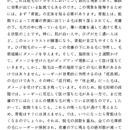
が、これは脱毛のプロセスにおいてごく自然な現象であり、順調
に効果が出ている証拠でもあるのです。この現象を理解するため
には、まず「青髭」の正体を知る必要があります。青髭とは、髭
剃りによって皮膚の表面に出ている毛は剃り落とされても、皮膚
の下、毛穴の中に残っている毛が、薄い皮膚を通して透けて見え
る状態のことです。特に、肌が白い人や、ひげが太く濃い人ほ
ど、このコントラストが顕著になり、青髭が目立ちやすくなりま
す。ひげ脱毛のレーザーは、この皮膚の下にある毛に作用し、毛
根組織にダメージを与えます。そして、施術後１〜２週間かけ
て、ダメージを受けた毛がポップアップ現象によって抜け落ちて
いきます。しかし、脱毛は一度の施術で全ての毛に効果があるわ
けではありません。レーザーが効果的に作用するのは「成長期」
の毛だけであり、その時に「退行期」や「休止期」だった毛は、
ダメージを受けずに生き残っています。そのため、脱毛初期の段
階では、レーザーに反応して抜け落ちた毛がある一方で、まだ皮
膚の下にはたくさんの健康な毛が残っている状態なのです。した
がって、髭剃りをしても、これらの残った毛が透けて見えるた
め、青髭はすぐには消えません。では、いつになったら青髭はな
くなるのでしょうか。それは、脱毛の回数を重ね、全ての毛周期
の毛にレーザーが照射され、皮膚の下に残る毛の絶対数が減って