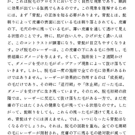
が、これは脱毛のプロセスにおいてごく自然な現象であり、順調
に効果が出ている証拠でもあるのです。この現象を理解するため
には、まず「青髭」の正体を知る必要があります。青髭とは、髭
剃りによって皮膚の表面に出ている毛は剃り落とされても、皮膚
の下、毛穴の中に残っている毛が、薄い皮膚を通して透けて見え
る状態のことです。特に、肌が白い人や、ひげが太く濃い人ほ
ど、このコントラストが顕著になり、青髭が目立ちやすくなりま
す。ひげ脱毛のレーザーは、この皮膚の下にある毛に作用し、毛
根組織にダメージを与えます。そして、施術後１〜２週間かけ
て、ダメージを受けた毛がポップアップ現象によって抜け落ちて
いきます。しかし、脱毛は一度の施術で全ての毛に効果があるわ
けではありません。レーザーが効果的に作用するのは「成長期」
の毛だけであり、その時に「退行期」や「休止期」だった毛は、
ダメージを受けずに生き残っています。そのため、脱毛初期の段
階では、レーザーに反応して抜け落ちた毛がある一方で、まだ皮
膚の下にはたくさんの健康な毛が残っている状態なのです。した
がって、髭剃りをしても、これらの残った毛が透けて見えるた
め、青髭はすぐには消えません。では、いつになったら青髭はな
くなるのでしょうか。それは、脱毛の回数を重ね、全ての毛周期
の毛にレーザーが照射され、皮膚の下に残る毛の絶対数が減って