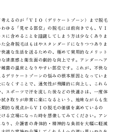
て考えるのが「ＶＩＯ（デリケートゾーン）まで脱毛
いわゆる「見せる部位」の脱毛には前向きでも、ＶＩ
ースに含めることを躊躇してしまう方は少なくありま
めた全身脱毛はもはやスタンダードになりつつありま
で快適な生活を送るための、極めて実用的なメリット
的な清潔感と衛生面の劇的な向上です。アンダーヘア
で雑菌の温床となりやすい部位です。これが、不快な
えるデリケートゾーンの悩みの根本原因となっていま
全になくすことで、通気性が飛躍的に向上し、これら
や、スポーツで汗を流した後などの快適さは、一度体
の拭き取りが非常に楽になるという、地味ながらも生
長期的な視点からＶＩＯ脱毛の価値を高めているの
受ける立場になった時を想像してみてください。アン
になり、介護者の身体的・精神的な負担を大幅に軽減
、大切な家族や介護してくれる人への深い思いやりを