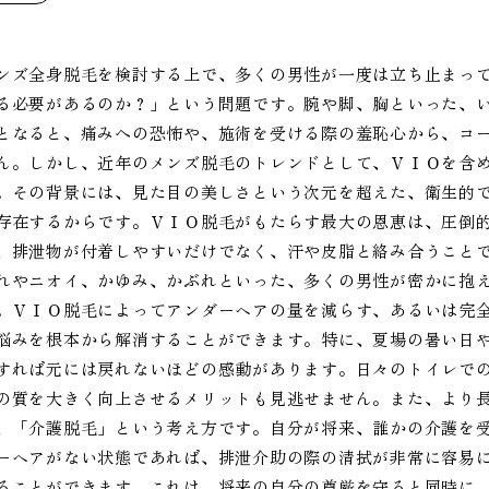
ンズ全身脱毛を検討する上で、多くの男性が一度は立ち止まっ
る必要があるのか？」という問題です。腕や脚、胸といった、
となると、痛みへの恐怖や、施術を受ける際の羞恥心から、コ
ん。しかし、近年のメンズ脱毛のトレンドとして、ＶＩＯを含
。その背景には、見た目の美しさという次元を超えた、衛生的
存在するからです。ＶＩＯ脱毛がもたらす最大の恩恵は、圧倒
、排泄物が付着しやすいだけでなく、汗や皮脂と絡み合うこと
れやニオイ、かゆみ、かぶれといった、多くの男性が密かに抱
。ＶＩＯ脱毛によってアンダーヘアの量を減らす、あるいは完
悩みを根本から解消することができます。特に、夏場の暑い日
すれば元には戻れないほどの感動があります。日々のトイレで
の質を大きく向上させるメリットも見逃せません。また、より
、「介護脱毛」という考え方です。自分が将来、誰かの介護を
ーヘアがない状態であれば、排泄介助の際の清拭が非常に容易
ることができます。これは、将来の自分の尊厳を守ると同時に