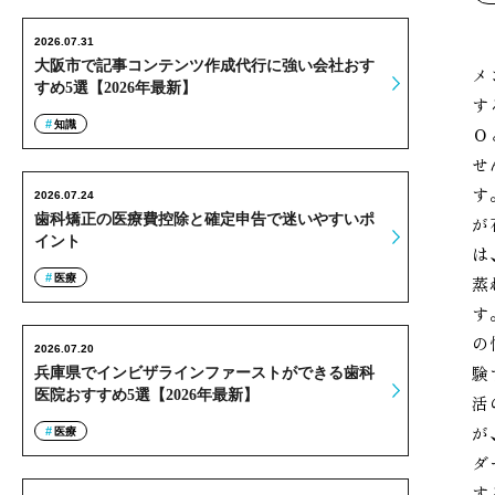
2026.07.31
大阪市で記事コンテンツ作成代行に強い会社おす
メ
すめ5選【2026年最新】
す
知識
Ｏ
せ
す
2026.07.24
歯科矯正の医療費控除と確定申告で迷いやすいポ
が
イント
は
医療
蒸
す
の
2026.07.20
験
兵庫県でインビザラインファーストができる歯科
医院おすすめ5選【2026年最新】
活
が
医療
ダ
す