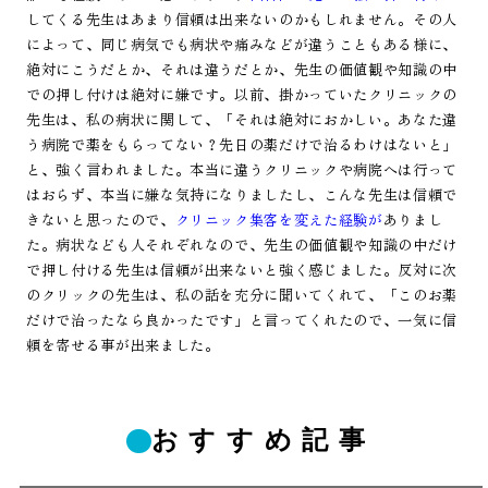
してくる先生はあまり信頼は出来ないのかもしれません。その人
によって、同じ病気でも病状や痛みなどが違うこともある様に、
絶対にこうだとか、それは違うだとか、先生の価値観や知識の中
での押し付けは絶対に嫌です。以前、掛かっていたクリニックの
先生は、私の病状に関して、「それは絶対におかしい。あなた違
う病院で薬をもらってない？先日の薬だけで治るわけはないと」
と、強く言われました。本当に違うクリニックや病院へは行って
はおらず、本当に嫌な気持になりましたし、こんな先生は信頼で
きないと思ったので、
クリニック集客を変えた経験が
ありまし
た。病状なども人それぞれなので、先生の価値観や知識の中だけ
で押し付ける先生は信頼が出来ないと強く感じました。反対に次
のクリックの先生は、私の話を充分に聞いてくれて、「このお薬
だけで治ったなら良かったです」と言ってくれたので、一気に信
頼を寄せる事が出来ました。
おすすめ記事