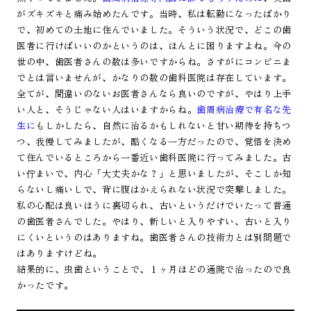
がズキズキと痛み始めたんです。当時、私は転勤になったばかり
で、初めての土地に住んでいました。そういう状況で、どこの歯
医者に行けばいいのかというのは、ほんとに困りますよね。今の
世の中、歯医者さんの数は多いですからね。さすがにコンビニま
でとは言いませんが、かなりの数の歯科医院は存在しています。
全てが、間違いのないお医者さんなら良いのですが、やはり上手
い人と、そうじゃない人はいますからね。
歯周病治療で有名な先
生に
もしかしたら、自然に治るかもしれないと甘い期待を持ちつ
つ、我慢してみましたが、酷くなる一方だったので、覚悟を決め
て住んでいるところから一番近い歯科医院に行ってみました。古
い佇まいで、内心「大丈夫かな？」と思いましたが、そこしか知
らないし痛いしで、背に腹はかえられない状況で突撃しました。
私の心配は良いほうに裏切られ、古いというだけでいたって普通
の歯医者さんでした。やはり、新しいと入りやすい、古いと入り
にくいというのはありますね。歯医者さんの技術力とは別問題で
はありますけどね。
結果的に、虫歯ということで、１ヶ月ほどの通院で治ったので良
かったです。