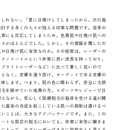
もしれない」「夏に日焼けしてしまったから、次の施
検討する多くの人々が抱える切実な問題です。従来の
色素にも反応してしまうため、色黒肌や日焼け肌への
ースがほとんどでした。しかし、その常識を覆したの
肌や日焼け肌に有効なのか。その秘密は、レーザーの
４ナノメートルという非常に長い波長を持っており、
ンドライトレーザーなど）に比べて著しく低いので
ことなく、皮膚を通り抜け、ターゲットである皮膚の
意味します。つまり、肌の色に関わらず、安全に毛根
脱毛を諦めていた地黒の方、スポーツやレジャーで日
抑えながら、安心して医療脱毛の施術を受ける道が開
した直後の炎症を起こしている肌への照射は避けるべ
広いことは、大きなアドバンテージです。また、この
ケートな部位の脱毛においても、非常に有効に働きま
々にとって、ヤグレーザーはまさに救世主とも言える