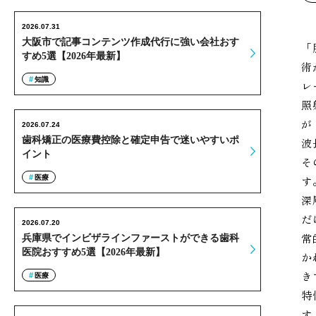
2026.07.31
大阪市で記事コンテンツ作成代行に強い会社おす
「
すめ5選【2026年最新】
術
知識
レ
照
が
2026.07.24
歯科矯正の医療費控除と確定申告で迷いやすいポ
波
イント
そ
医療
す
深
だ
2026.07.20
常
兵庫県でインビザラインファーストができる歯科
医院おすすめ5選【2026年最新】
か
き
医療
特
す