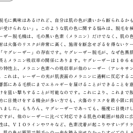
脱毛に興味はあるけれど、自分は肌の色が濃いから断られるか
が受けられない」。このような肌の色に関する悩みは、脱毛を
ーザー脱毛機は、毛の黒い色素（メラニン）だけでなく、肌の
射は火傷のリスクが非常に高く、施術を断念せざるを得ないケ
「ヤグレーザー」の存在です。ヤグレーザー脱毛が、なぜ色黒
長とメラニン吸収率の関係にあります。ヤグレーザーは１０６
の特性上、メラニン色素への吸収率が他のレーザー（アレキサ
。これは、レーザーの光が肌表面のメラニンに過剰に反応する
層部にある毛根にまでエネルギーを届けることができることを
けを狙い撃ちすることが可能なのです。これにより、これまで
的に日焼けをする機会が多い方でも、火傷のリスクを最小限に
れました。もちろん、ヤグレーザーであっても、極度に日焼け
ですが、他のレーザーに比べて対応できる肌色の範囲が格段に
性は、ＶＩＯラインやワキなど、色素沈着が起こりやすいデリ
。肌の色が原因で脱毛への一歩を踏み出せなかったすべての人