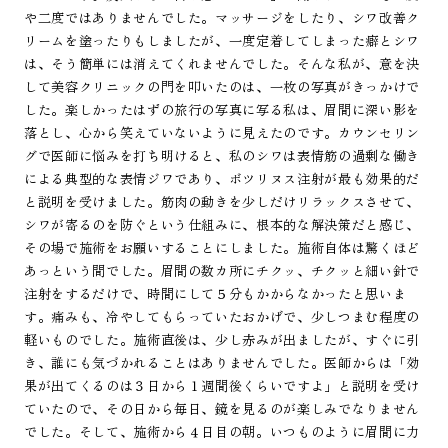
や二度ではありませんでした。マッサージをしたり、シワ改善ク
リームを塗ったりもしましたが、一度定着してしまった癖とシワ
は、そう簡単には消えてくれませんでした。そんな私が、意を決
して美容クリニックの門を叩いたのは、一枚の写真がきっかけで
した。楽しかったはずの旅行の写真に写る私は、眉間に深い影を
落とし、心から笑えていないように見えたのです。カウンセリン
グで医師に悩みを打ち明けると、私のシワは表情筋の過剰な働き
による典型的な表情ジワであり、ボツリヌス注射が最も効果的だ
と説明を受けました。筋肉の動きを少しだけリラックスさせて、
シワが寄るのを防ぐという仕組みに、根本的な解決策だと感じ、
その場で施術をお願いすることにしました。施術自体は驚くほど
あっという間でした。眉間の数カ所にチクッ、チクッと細い針で
注射をするだけで、時間にして５分もかからなかったと思いま
す。痛みも、冷やしてもらっていたおかげで、少しつまむ程度の
軽いものでした。施術直後は、少し赤みが出ましたが、すぐに引
き、誰にも気づかれることはありませんでした。医師からは「効
果が出てくるのは３日から１週間後くらいですよ」と説明を受け
ていたので、その日から毎日、鏡を見るのが楽しみでなりません
でした。そして、施術から４日目の朝。いつものように眉間に力