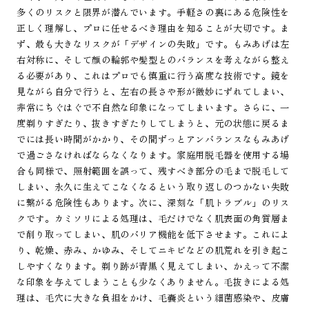
多くのリスクと限界が潜んでいます。手軽さの裏にある危険性を
正しく理解し、プロに任せるべき理由を知ることが大切です。ま
ず、最も大きなリスクが「デザインの失敗」です。もみあげは左
右対称に、そして顔の輪郭や髪型とのバランスを考えながら整え
る必要があり、これはプロでも慎重に行う高度な技術です。鏡を
見ながら自分で行うと、左右の長さや形が微妙にずれてしまい、
非常にちぐはぐで不自然な印象になってしまいます。さらに、一
度剃りすぎたり、抜きすぎたりしてしまうと、元の状態に戻るま
でには長い時間がかかり、その間ずっとアンバランスなもみあげ
で過ごさなければならなくなります。家庭用脱毛器を使用する場
合も同様で、照射範囲を誤って、残すべき部分の毛まで脱毛して
しまい、永久に生えてこなくなるという取り返しのつかない失敗
に繋がる危険性もあります。次に、深刻な「肌トラブル」のリス
クです。カミソリによる処理は、毛だけでなく肌表面の角質層ま
で削り取ってしまい、肌のバリア機能を低下させます。これによ
り、乾燥、赤み、かゆみ、そしてニキビなどの肌荒れを引き起こ
しやすくなります。剃り跡が青黒く見えてしまい、かえって不潔
な印象を与えてしまうことも少なくありません。毛抜きによる処
理は、毛穴に大きな負担をかけ、毛嚢炎という細菌感染や、皮膚