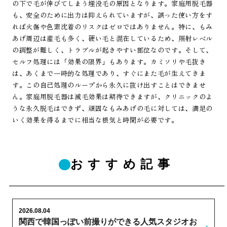
の下で毛が伸びてしまう埋没毛の原因となります。家庭用脱毛器
も、安全のために出力は抑えられていますが、誤った使い方をす
れば火傷や色素沈着のリスクはゼロではありません。特に、もみ
あげ周辺は産毛も多く、硬い毛と混在しているため、照射レベル
の調整が難しく、トラブルが起きやすい部位なのです。そして、
セルフ処理には「効果の限界」もあります。カミソリや毛抜き
は、あくまで一時的な処理であり、すぐにまた毛が生えてきま
す。この自己処理のループから永久に抜け出すことはできませ
ん。家庭用脱毛器は減毛効果は期待できますが、クリニックのよ
うな永久脱毛はできず、頑固なもみあげの毛に対しては、満足の
いく効果を得るまでに相当な根気と時間が必要です。
おすすめ記事
2026.08.04
関西で韓国っぽい前撮りができる人気スタジオお